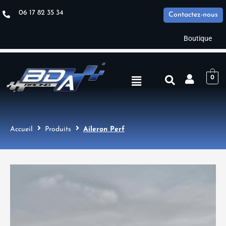
Aller
06 17 82 35 34
Contactez-nous
au
contenu
Boutique
Menu
0
Accueil
Produits
Aileron Perf
quantité
de
Aileron
Perf