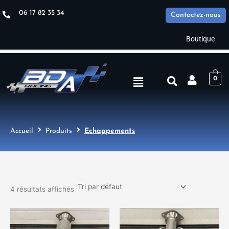
Aller
06 17 82 35 34
Contactez-nous
au
contenu
Boutique
Menu
0
Accueil
Produits
Echappements
4 résultats affichés