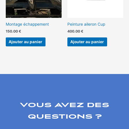
Montage échappement
Peinture aileron Cup
150.00
€
400.00
€
Ajouter au panier
Ajouter au panier
VOUS AVEZ DES
QUESTIONS ?