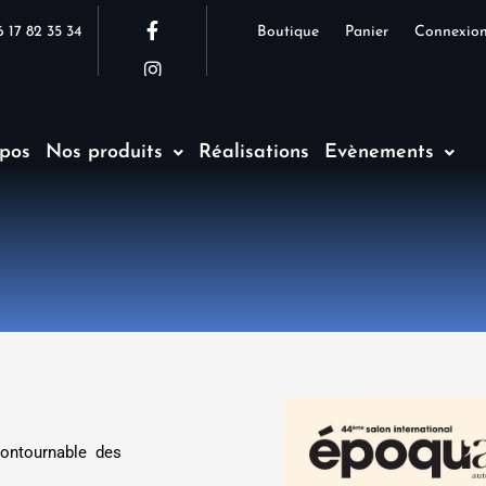
F
I
 17 82 35 34
Boutique
Panier
Connexio
a
n
c
s
e
t
b
a
o
g
o
r
pos
Nos produits
Réalisations
Evènements
k
a
-
m
f
contournable des