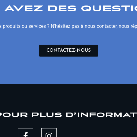
 AVEZ DES QUESTI
 produits ou services ? N’hésitez pas à nous contacter, nous ré
CONTACTEZ-NOUS
POUR PLUS D’INFORMA
F
I