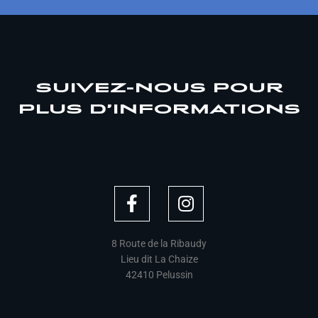
SUIVEZ-NOUS POUR
PLUS D’INFORMATIONS
F
I
a
n
c
s
e
t
8 Route de la Ribaudy
Lieu dit La Chaize
b
a
42410 Pelussin
o
g
o
r
k
a