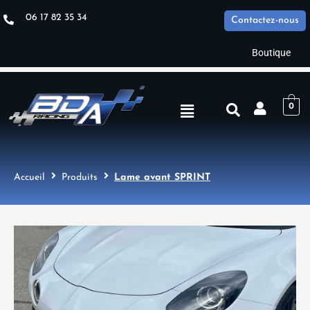
Aller
06 17 82 35 34
Contactez-nous
au
contenu
Boutique
Menu
0
Accueil
Produits
Lame avant SPRINT
quantité
de
Lame
avant
SPRINT