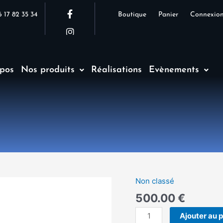
F
I
 17 82 35 34
Boutique
Panier
Connexio
a
n
c
s
e
t
b
a
o
g
o
r
pos
Nos produits
Réalisations
Evènements
k
a
-
m
f
Non classé
quantité
de
500.00
€
Option
Ajouter au 
: