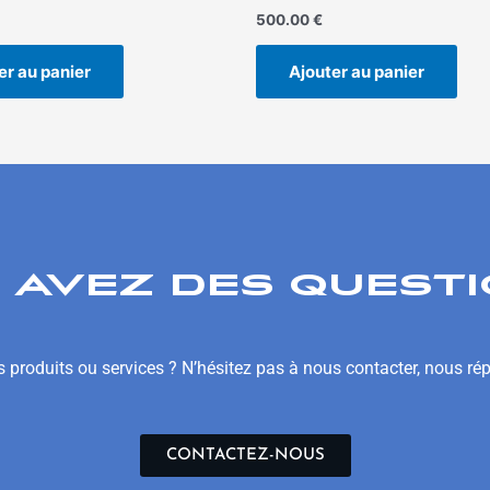
500.00
€
er au panier
Ajouter au panier
 AVEZ DES QUESTI
 produits ou services ? N’hésitez pas à nous contacter, nous ré
CONTACTEZ-NOUS