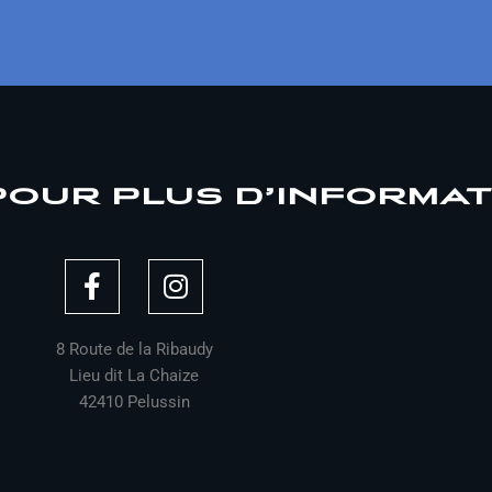
POUR PLUS D’INFORMA
F
I
a
n
c
s
e
t
8 Route de la Ribaudy
b
a
Lieu dit La Chaize
42410 Pelussin
o
g
o
r
k
a
-
m