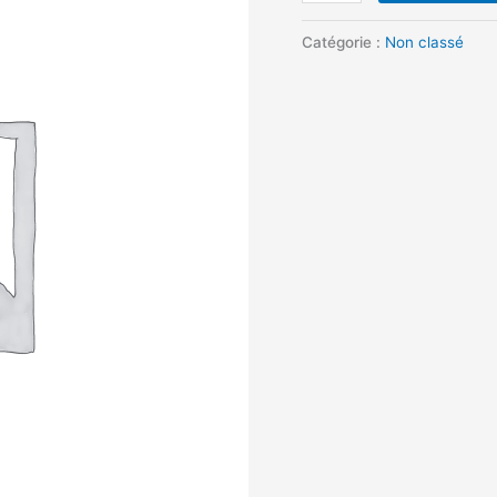
PPF
carbone
Catégorie :
Non classé
-
500€