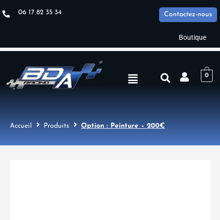
Aller
06 17 82 35 34
Contactez-nous
au
contenu
Boutique
Menu
0
Accueil
Produits
Option : Peinture – 200€
quantité
de
Option
:
Peinture
-