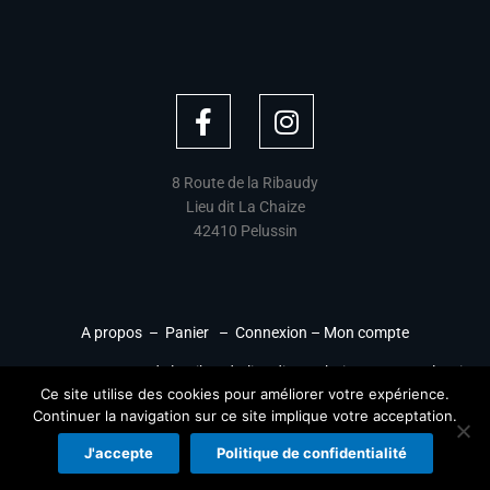
F
I
a
n
c
s
e
t
8 Route de la Ribaudy
Lieu dit La Chaize
b
a
42410 Pelussin
o
g
o
r
k
a
-
m
A propos –
Panier
–
Connexion – Mon compte
f
ADRESSE
: 8 Route de la Ribaudy, lieu dit La Chaize, 42410 Pelussin
Ce site utilise des cookies pour améliorer votre expérience.
© Copyright 2022 –
BDA RACING
–
Mentions légales
–
Continuer la navigation sur ce site implique votre acceptation.
Confidentialité
–
CGV
–
Environnement
Création de site par
DIGICOM-IT
J'accepte
Politique de confidentialité