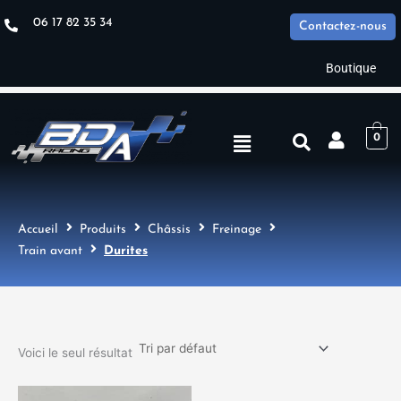
Aller
06 17 82 35 34
Contactez-nous
au
contenu
Boutique
Menu
0
Accueil
Produits
Châssis
Freinage
Train avant
Durites
Voici le seul résultat