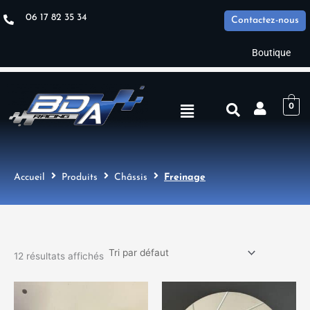
Aller
06 17 82 35 34
Contactez-nous
au
contenu
Boutique
Menu
0
Accueil
Produits
Châssis
Freinage
12 résultats affichés