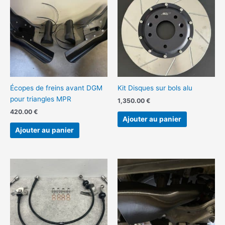
Écopes de freins avant DGM
Kit Disques sur bols alu
pour triangles MPR
1,350.00
€
420.00
€
Ajouter au panier
Ajouter au panier