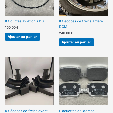
Kit durites aviation A110
Kit écopes de freins arrière
DGM
160.00
€
240.00
€
Ajouter au panier
Ajouter au panier
Kit écopes de freins avant
Plaquettes ar Brembo