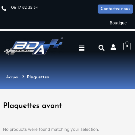
Aller
06 17 82 35 34
Contactez-nous
au
contenu
Boutique
Menu
0
Accueil
Plaquettes
Plaquettes avant
No products were found matching your selection.